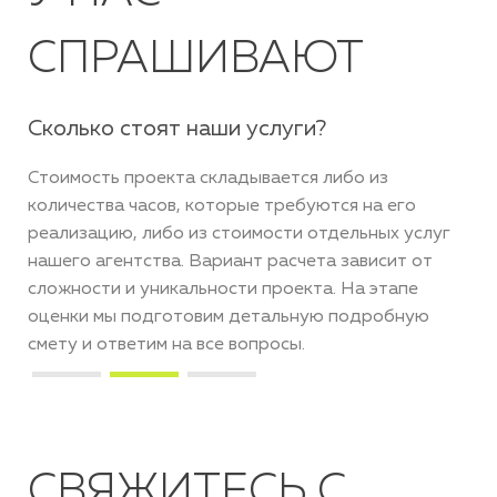
СПРАШИВАЮТ
Сколько стоят наши услуги?
С 
Стоимость проекта складывается либо из
Сам
количества часов, которые требуются на его
по
сть
реализацию, либо из стоимости отдельных услуг
про
к
нашего агентства. Вариант расчета зависит от
те 
и
сложности и уникальности проекта. На этапе
пр
ких
оценки мы подготовим детальную подробную
акт
смету и ответим на все вопросы.
по
про
CВЯЖИТЕСЬ С