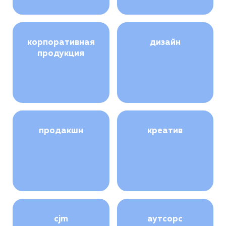
корпоративная
дизайн
продукция
продакшн
креатив
cjm
аутсорс