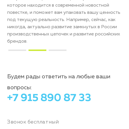
понимаем, что выбор подрядчика - сложный
сть
процесс. Также хотим отметить, что мы не берем
к
те проекты, где не сможем принести пользу,
и
предлагаем только те продукты, которые
ких
актуальны для вас. На консультации мы
познакомимся, расскажем, как складывает рабочий
процесс и оценим вашу задачу. Это бесплатно.
Будем рады ответить на любые ваши
вопросы:
+7 915 890 87 33