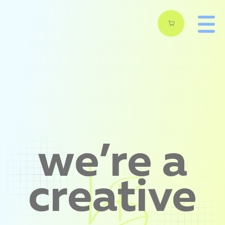
we’re a
creative