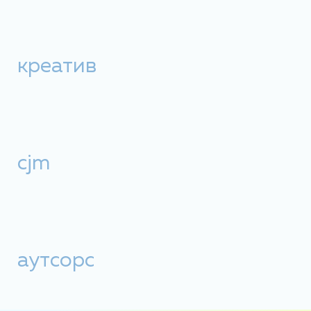
креатив
cjm
аутсорс