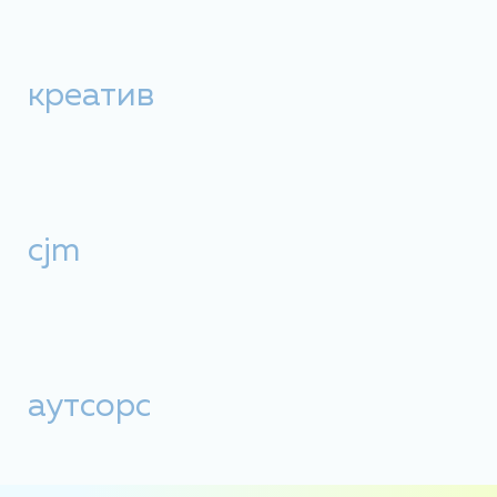
креатив
cjm
аутсорс